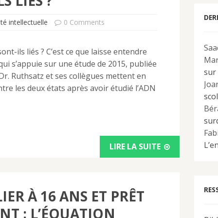
S LIÉS ?
DER
té intellectuelle
0 Comments
Saa
t-ils liés ? C’est ce que laisse entendre
Mar
t qui s’appuie sur une étude de 2015, publiée
sur 
r. Ruthsatz et ses collègues mettent en
Joa
tre les deux états après avoir étudié l’ADN
scol
Bér
sur
Fab
L’en
LIRE LA SUITE
RES
IER À 16 ANS ET PRÊT
NT : L’ÉQUATION