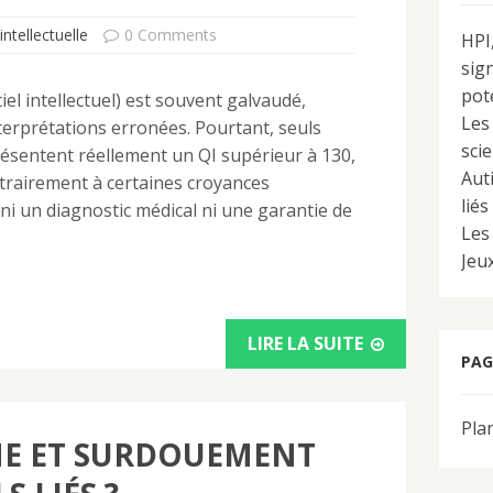
intellectuelle
0 Comments
HPI
sign
pote
el intellectuel) est souvent galvaudé,
Les
terprétations erronées. Pourtant, seuls
sci
résentent réellement un QI supérieur à 130,
Aut
ntrairement à certaines croyances
liés
 ni un diagnostic médical ni une garantie de
Les
Jeux
LIRE LA SUITE
PAG
Plan
ME ET SURDOUEMENT