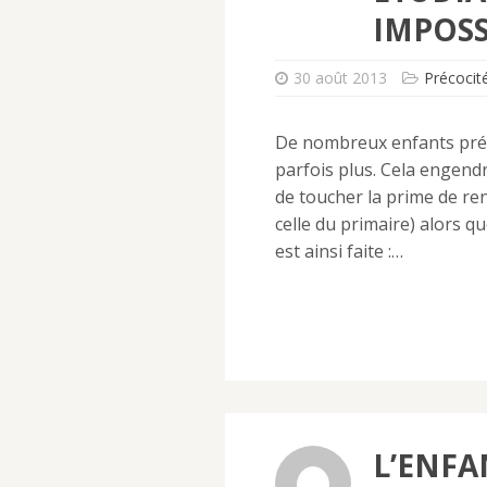
IMPOSS
30 août 2013
Précocité
De nombreux enfants préco
parfois plus. Cela engendr
de toucher la prime de ren
celle du primaire) alors q
est ainsi faite :…
L’ENFA