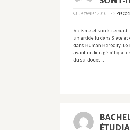
SONT-IL
29 février 2016
Précoci
Autisme et surdouement son
un article lu dans Slate e
dans Human Heredity. Le D
avant un lien génétique en
du surdoués…
BACHEL
ÉTUDIA