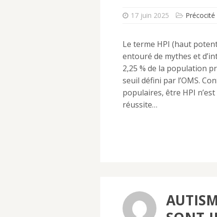
17 juin 2025
Précocité 
Le terme HPI (haut potenti
entouré de mythes et d’in
2,25 % de la population p
seuil défini par l’OMS. Co
populaires, être HPI n’est
réussite…
AUTIS