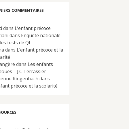
NIERS COMMENTAIRES
d
dans
L’enfant précoce
iani
dans
Enquête nationale
les tests de QI
na
dans
L’enfant précoce et la
arité
angère
dans
Les enfants
doués – J.C Terrassier
ienne Ringenbach
dans
fant précoce et la scolarité
SOURCES