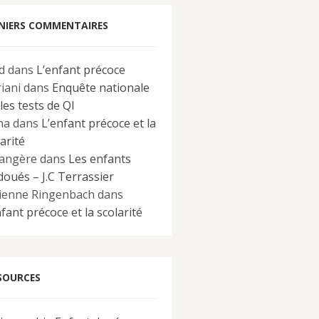
NIERS COMMENTAIRES
d
dans
L’enfant précoce
iani
dans
Enquête nationale
les tests de QI
na
dans
L’enfant précoce et la
arité
angère
dans
Les enfants
doués – J.C Terrassier
ienne Ringenbach
dans
fant précoce et la scolarité
SOURCES