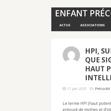
ENFANT PRÉ
ACTUS
ASSOCIATIONS
HPI, S
QUE SI
HAUT P
INTELL
17 juin 2025
Précocité 
Le terme HPI (haut potenti
entouré de mythes et d’in