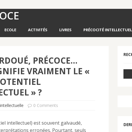
COCE
ECOLE
ACTIVITÉS
LIVRES
PRÉCOCITÉ INTELLECTUEL
REC
URDOUÉ, PRÉCOCE…
GNIFIE VRAIMENT LE «
OTENTIEL
ECTUEL » ?
intellectuelle
0 Comments
el intellectuel) est souvent galvaudé,
DER
terprétations erronées. Pourtant, seuls