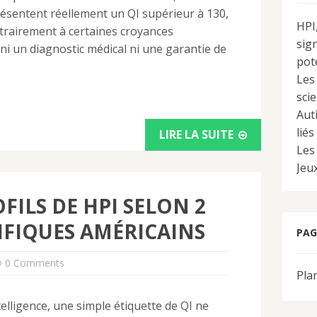
résentent réellement un QI supérieur à 130,
HPI
ntrairement à certaines croyances
sign
 ni un diagnostic médical ni une garantie de
pote
Les
sci
Aut
liés
LIRE LA SUITE
Les
Jeux
OFILS DE HPI SELON 2
IFIQUES AMÉRICAINS
PAG
0 Comments
Plan
elligence, une simple étiquette de QI ne