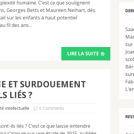
omplexité humaine. C’est ce que soulignent
ns, Georges Betts et Maureen Neihart, dès
DER
ail sur les enfants à haut potentiel
 au fil des ans…
Saa
Mar
sur 
Joa
LIRE LA SUITE
scol
Bér
sur
ME ET SURDOUEMENT
Fab
L’en
S LIÉS ?
té intellectuelle
0 Comments
RES
t-ils liés ? C’est ce que laisse entendre
t qui s’appuie sur une étude de 2015, publiée