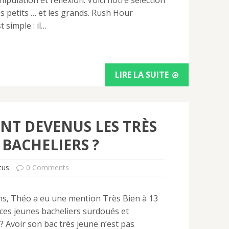
pulation et réflexion. Voici notre sélection
es petits … et les grands. Rush Hour
 simple : il…
LIRE LA SUITE
NT DEVENUS LES TRÈS
 BACHELIERS ?
tus
0 Comments
ns, Théo a eu une mention Très Bien à 13
ces jeunes bacheliers surdoués et
 ? Avoir son bac très jeune n’est pas