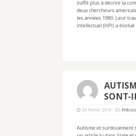
suffit plus à décrire la c
deux chercheurs américai
les années 1980. Leur trav
intellectuel (HPI) a évolué
AUTIS
SONT-IL
29 février 2016
Précoci
Autisme et surdouement son
un article lu dans Slate e