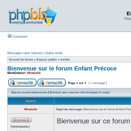
E
Foru
Connexion
Messages sans réponse
|
Sujets actifs
Accueil du forum
»
Espace public
»
Invités
Bienvenue sur le forum Enfant Précoce
Modérateur:
Mirabelle
Page
1
sur
1
[ 1 message ]
Aperçu avant impression
|
Envoyer par courrier électronique le sujet
Auteur
Mirabelle
Sujet du message:
Bienvenue sur le forum Enfant Pré
Bienvenue sur ce forum 
Administrateur