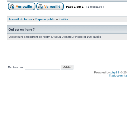
Page
1
sur
1
[ 1 message ]
Accueil du forum
»
Espace public
»
Invités
Qui est en ligne ?
Utilisateurs parcourant ce forum : Aucun utilisateur inscrit et 106 invités
Rechercher:
Powered by
phpBB
© 200
Traduction fra