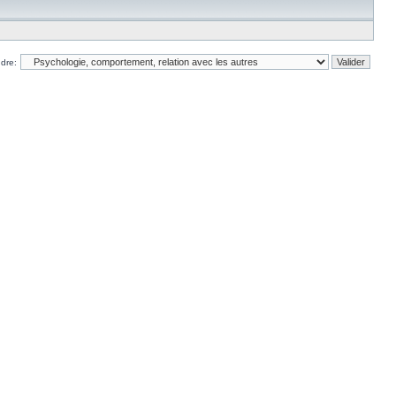
ndre: