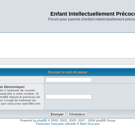
Enfant Intellectuellement Précoc
Forum pour parents d'enfant intellectuellement préco
Envoyer le mot de passe
:
er électronique:
re à l’adresse de courrier
 associée à votre compte. Si
modifié depuis le panneau de
ur, il s’agit de l’adresse de
e que vous avez spécifiée lors
Powered by
phpBB
© 2000, 2002, 2005, 2007 ; 2008 phpBB Group
Traduction française officielle
©
Maël Soucaze