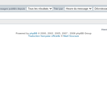
essages publiés depuis:
Trier par:
Attei
Powered by
phpBB
© 2000, 2002, 2005, 2007 ; 2008 phpBB Group
Traduction française officielle
©
Maël Soucaze