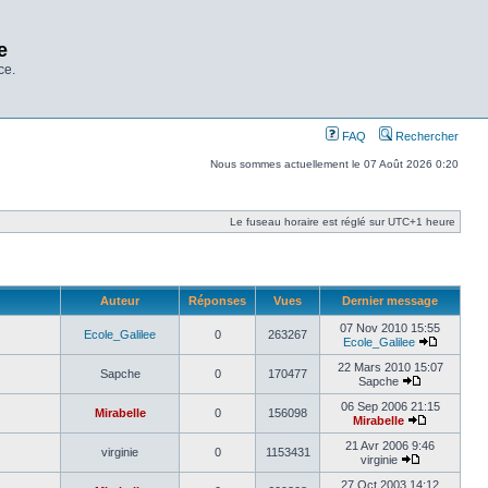
e
ce.
FAQ
Rechercher
Nous sommes actuellement le 07 Août 2026 0:20
Le fuseau horaire est réglé sur UTC+1 heure
Auteur
Réponses
Vues
Dernier message
07 Nov 2010 15:55
Ecole_Galilee
0
263267
Ecole_Galilee
22 Mars 2010 15:07
Sapche
0
170477
Sapche
06 Sep 2006 21:15
Mirabelle
0
156098
Mirabelle
21 Avr 2006 9:46
virginie
0
1153431
virginie
27 Oct 2003 14:12