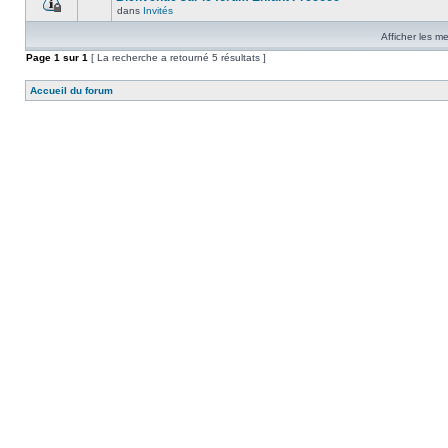
dans
Invités
Afficher les m
Page
1
sur
1
[ La recherche a retourné 5 résultats ]
Accueil du forum