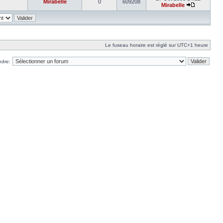
Mirabelle
0
609208
Mirabelle
Le fuseau horaire est réglé sur UTC+1 heure
ndre: