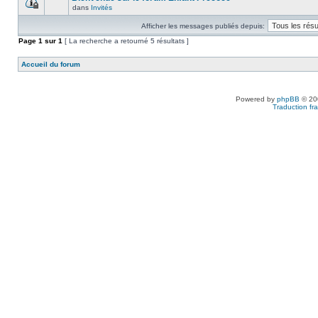
dans
Invités
Afficher les messages publiés depuis:
Page
1
sur
1
[ La recherche a retourné 5 résultats ]
Accueil du forum
Powered by
phpBB
© 200
Traduction fra