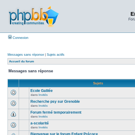
E
Foru
Connexion
Messages sans réponse
|
Sujets actifs
Accueil du forum
Messages sans réponse
Sujets
Ecole Galilée
dans
Invités
Recherche psy sur Grenoble
dans
Invités
Forum fermé temporairement
dans
Invités
a-scolarité
dans
Invités
Bienvenue sur le forum Enfant Précoce