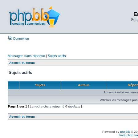
E
Foru
Connexion
Messages sans réponse
|
Sujets actifs
Accueil du forum
Sujets actifs
Sujets
Auteur
Répo
Aucun résultat ne corre
Afficher les messages publ
Page
1
sur
1
[ La recherche a retourné 0 résultats ]
Accueil du forum
Powered by
phpBB
© 200
Traduction fra