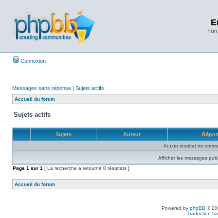
E
Foru
Connexion
Messages sans réponse
|
Sujets actifs
Accueil du forum
Sujets actifs
Sujets
Auteur
Répo
Aucun résultat ne corre
Afficher les messages publ
Page
1
sur
1
[ La recherche a retourné 0 résultats ]
Accueil du forum
Powered by
phpBB
© 200
Traduction fra