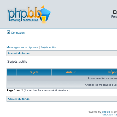
E
Foru
Connexion
Messages sans réponse
|
Sujets actifs
Accueil du forum
Sujets actifs
Sujets
Auteur
Répo
Aucun résultat ne corre
Afficher les messages publ
Page
1
sur
1
[ La recherche a retourné 0 résultats ]
Accueil du forum
Powered by
phpBB
© 200
Traduction fra