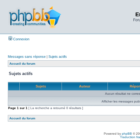
E
Foru
Connexion
Messages sans réponse
|
Sujets actifs
Accueil du forum
Sujets actifs
Sujets
Auteur
Répo
Aucun résultat ne corre
Afficher les messages publ
Page
1
sur
1
[ La recherche a retourné 0 résultats ]
Accueil du forum
Powered by
phpBB
© 200
Traduction fra