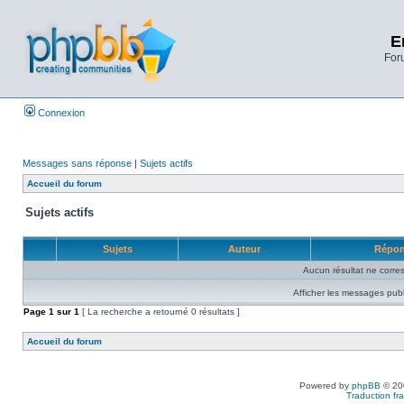
E
Foru
Connexion
Messages sans réponse
|
Sujets actifs
Accueil du forum
Sujets actifs
Sujets
Auteur
Répo
Aucun résultat ne corre
Afficher les messages publ
Page
1
sur
1
[ La recherche a retourné 0 résultats ]
Accueil du forum
Powered by
phpBB
© 200
Traduction fra