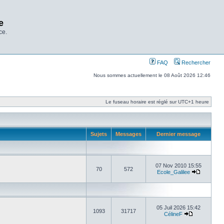
e
ce.
FAQ
Rechercher
Nous sommes actuellement le 08 Août 2026 12:46
Le fuseau horaire est réglé sur UTC+1 heure
Sujets
Messages
Dernier message
07 Nov 2010 15:55
70
572
Ecole_Galilee
05 Juil 2026 15:42
1093
31717
CélineF