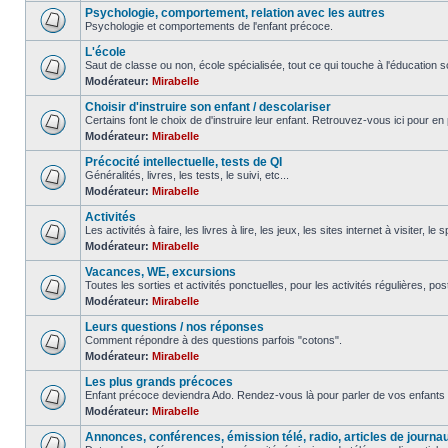
Psychologie, comportement, relation avec les autres
Psychologie et comportements de l'enfant précoce.
L'école
Saut de classe ou non, école spécialisée, tout ce qui touche à l'éducation sc
Modérateur:
Mirabelle
Choisir d'instruire son enfant / descolariser
Certains font le choix de d'instruire leur enfant. Retrouvez-vous ici pour en 
Modérateur:
Mirabelle
Précocité intellectuelle, tests de QI
Généralités, livres, les tests, le suivi, etc...
Modérateur:
Mirabelle
Activités
Les activités à faire, les livres à lire, les jeux, les sites internet à visiter, le
Modérateur:
Mirabelle
Vacances, WE, excursions
Toutes les sorties et activités ponctuelles, pour les activités régulières, pos
Modérateur:
Mirabelle
Leurs questions / nos réponses
Comment répondre à des questions parfois "cotons".
Modérateur:
Mirabelle
Les plus grands précoces
Enfant précoce deviendra Ado. Rendez-vous là pour parler de vos enfants 
Modérateur:
Mirabelle
Annonces, conférences, émission télé, radio, articles de journa