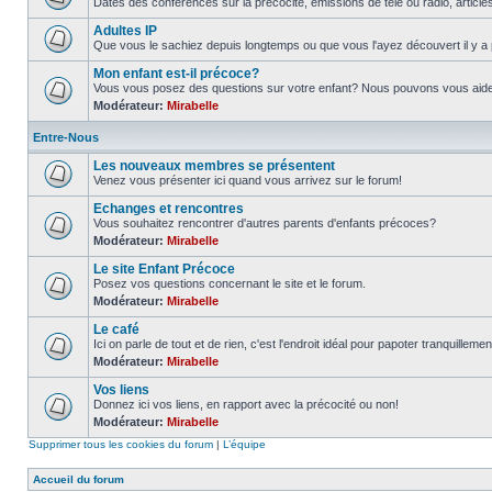
Dates des conférences sur la précocité, émissions de télé ou radio, article
Adultes IP
Que vous le sachiez depuis longtemps ou que vous l'ayez découvert il y a 
Mon enfant est-il précoce?
Vous vous posez des questions sur votre enfant? Nous pouvons vous aider à
Modérateur:
Mirabelle
Entre-Nous
Les nouveaux membres se présentent
Venez vous présenter ici quand vous arrivez sur le forum!
Echanges et rencontres
Vous souhaitez rencontrer d'autres parents d'enfants précoces?
Modérateur:
Mirabelle
Le site Enfant Précoce
Posez vos questions concernant le site et le forum.
Modérateur:
Mirabelle
Le café
Ici on parle de tout et de rien, c'est l'endroit idéal pour papoter tranquillemen
Modérateur:
Mirabelle
Vos liens
Donnez ici vos liens, en rapport avec la précocité ou non!
Modérateur:
Mirabelle
Supprimer tous les cookies du forum
|
L’équipe
Accueil du forum