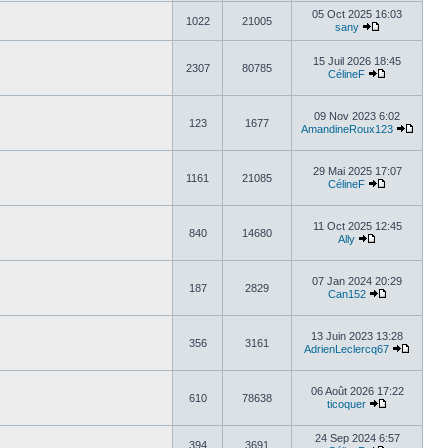
05 Oct 2025 16:03
1022
21005
sany
15 Juil 2026 18:45
2307
80785
CélineF
09 Nov 2023 6:02
123
1677
AmandineRoux123
29 Mai 2025 17:07
1161
21085
CélineF
11 Oct 2025 12:45
840
14680
Ally
07 Jan 2024 20:29
187
2829
Can152
13 Juin 2023 13:28
356
3161
AdrienLeclercq67
06 Août 2026 17:22
610
78638
ticoquer
24 Sep 2024 6:57
394
3691