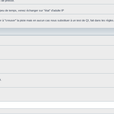
s de presse.
peu de temps, venez échanger sur "état" d'adulte IP
 "creuser" la piste mais en aucun cas nous substituer à un test de QI, fait dans les règles
t.