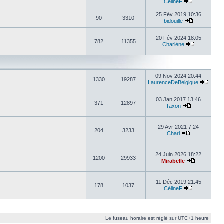
CélineF
25 Fév 2019 10:36
90
3310
bidouille
20 Fév 2024 18:05
.
782
11355
Charlène
09 Nov 2024 20:44
1330
19287
LaurenceDeBelgique
03 Jan 2017 13:46
371
12897
Taxon
29 Avr 2021 7:24
204
3233
Charl
24 Juin 2026 18:22
1200
29933
Mirabelle
11 Déc 2019 21:45
178
1037
CélineF
Le fuseau horaire est réglé sur UTC+1 heure