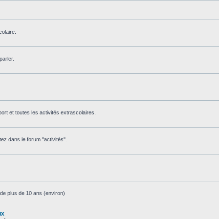
olaire.
parler.
 sport et toutes les activités extrascolaires.
tez dans le forum "activités".
de plus de 10 ans (environ)
ux