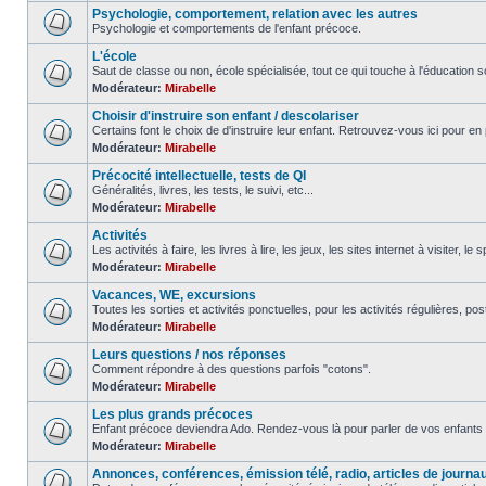
Psychologie, comportement, relation avec les autres
Psychologie et comportements de l'enfant précoce.
L'école
Saut de classe ou non, école spécialisée, tout ce qui touche à l'éducation sc
Modérateur:
Mirabelle
Choisir d'instruire son enfant / descolariser
Certains font le choix de d'instruire leur enfant. Retrouvez-vous ici pour en 
Modérateur:
Mirabelle
Précocité intellectuelle, tests de QI
Généralités, livres, les tests, le suivi, etc...
Modérateur:
Mirabelle
Activités
Les activités à faire, les livres à lire, les jeux, les sites internet à visiter, le
Modérateur:
Mirabelle
Vacances, WE, excursions
Toutes les sorties et activités ponctuelles, pour les activités régulières, pos
Modérateur:
Mirabelle
Leurs questions / nos réponses
Comment répondre à des questions parfois "cotons".
Modérateur:
Mirabelle
Les plus grands précoces
Enfant précoce deviendra Ado. Rendez-vous là pour parler de vos enfants 
Modérateur:
Mirabelle
Annonces, conférences, émission télé, radio, articles de journa