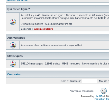
Accueil du forum
Qui est en ligne ?
Au total, il y a
40
utilisateurs en ligne :: 0 inscrit, 0 invisible et 40 invités (
Le nombre maximal d’utilisateurs en ligne simultanément a été de
1700
le 2
Utilisateurs inscrits : Aucun utilisateur inscrit
Légende ::
Administrateurs
Anniversaires
Aucun membre ne fête son anniversaire aujourd’hui.
Statistiques
353104
messages |
12905
sujets |
5148
membres | Notre membre le plus 
Connexion
Nom d’utilisateur:
Mot de 
Nouveaux messages
Powered by
phpBB
© 200
Traduction fra