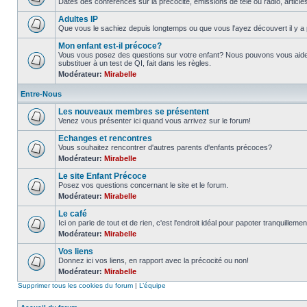
Dates des conférences sur la précocité, émissions de télé ou radio, article
Adultes IP
Que vous le sachiez depuis longtemps ou que vous l'ayez découvert il y a 
Mon enfant est-il précoce?
Vous vous posez des questions sur votre enfant? Nous pouvons vous aider
substituer à un test de QI, fait dans les règles.
Modérateur:
Mirabelle
Entre-Nous
Les nouveaux membres se présentent
Venez vous présenter ici quand vous arrivez sur le forum!
Echanges et rencontres
Vous souhaitez rencontrer d'autres parents d'enfants précoces?
Modérateur:
Mirabelle
Le site Enfant Précoce
Posez vos questions concernant le site et le forum.
Modérateur:
Mirabelle
Le café
Ici on parle de tout et de rien, c'est l'endroit idéal pour papoter tranquillemen
Modérateur:
Mirabelle
Vos liens
Donnez ici vos liens, en rapport avec la précocité ou non!
Modérateur:
Mirabelle
Supprimer tous les cookies du forum
|
L’équipe