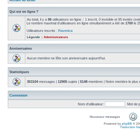
Accueil du forum
Qui est en ligne ?
Au total, il y a
96
utilisateurs en ligne :: 1 inscrit, 0 invisible et 95 invités (
Le nombre maximal d’utilisateurs en ligne simultanément a été de
1700
le 2
Utilisateurs inscrits :
Ravenica
Légende ::
Administrateurs
Anniversaires
Aucun membre ne fête son anniversaire aujourd’hui.
Statistiques
353104
messages |
12905
sujets |
5148
membres | Notre membre le plus 
Connexion
Nom d’utilisateur:
Mot de 
Nouveaux messages
Powered by
phpBB
© 200
Traduction fra