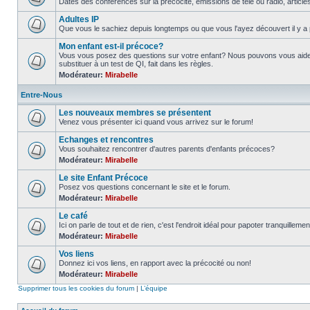
Dates des conférences sur la précocité, émissions de télé ou radio, article
Adultes IP
Que vous le sachiez depuis longtemps ou que vous l'ayez découvert il y a 
Mon enfant est-il précoce?
Vous vous posez des questions sur votre enfant? Nous pouvons vous aider
substituer à un test de QI, fait dans les règles.
Modérateur:
Mirabelle
Entre-Nous
Les nouveaux membres se présentent
Venez vous présenter ici quand vous arrivez sur le forum!
Echanges et rencontres
Vous souhaitez rencontrer d'autres parents d'enfants précoces?
Modérateur:
Mirabelle
Le site Enfant Précoce
Posez vos questions concernant le site et le forum.
Modérateur:
Mirabelle
Le café
Ici on parle de tout et de rien, c'est l'endroit idéal pour papoter tranquillemen
Modérateur:
Mirabelle
Vos liens
Donnez ici vos liens, en rapport avec la précocité ou non!
Modérateur:
Mirabelle
Supprimer tous les cookies du forum
|
L’équipe