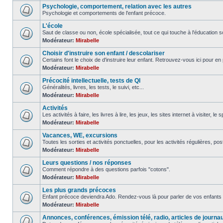
Psychologie, comportement, relation avec les autres
Psychologie et comportements de l'enfant précoce.
L'école
Saut de classe ou non, école spécialisée, tout ce qui touche à l'éducation sc
Modérateur:
Mirabelle
Choisir d'instruire son enfant / descolariser
Certains font le choix de d'instruire leur enfant. Retrouvez-vous ici pour en 
Modérateur:
Mirabelle
Précocité intellectuelle, tests de QI
Généralités, livres, les tests, le suivi, etc...
Modérateur:
Mirabelle
Activités
Les activités à faire, les livres à lire, les jeux, les sites internet à visiter, le
Modérateur:
Mirabelle
Vacances, WE, excursions
Toutes les sorties et activités ponctuelles, pour les activités régulières, pos
Modérateur:
Mirabelle
Leurs questions / nos réponses
Comment répondre à des questions parfois "cotons".
Modérateur:
Mirabelle
Les plus grands précoces
Enfant précoce deviendra Ado. Rendez-vous là pour parler de vos enfants 
Modérateur:
Mirabelle
Annonces, conférences, émission télé, radio, articles de journa