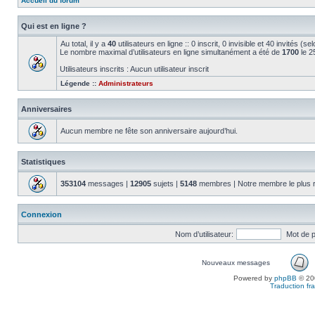
Accueil du forum
Qui est en ligne ?
Au total, il y a
40
utilisateurs en ligne :: 0 inscrit, 0 invisible et 40 invités (
Le nombre maximal d’utilisateurs en ligne simultanément a été de
1700
le 2
Utilisateurs inscrits : Aucun utilisateur inscrit
Légende ::
Administrateurs
Anniversaires
Aucun membre ne fête son anniversaire aujourd’hui.
Statistiques
353104
messages |
12905
sujets |
5148
membres | Notre membre le plus 
Connexion
Nom d’utilisateur:
Mot de 
Nouveaux messages
Powered by
phpBB
© 200
Traduction fra