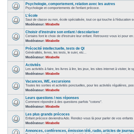
Psychologie, comportement, relation avec les autres
Psychologie et comportements de l'enfant précoce.
L'école
Saut de classe ou non, école spécialisée, tout ce qui touche à l'éducation sc
Modérateur:
Mirabelle
Choisir d'instruire son enfant / descolariser
Certains font le choix de d'instruire leur enfant. Retrouvez-vous ici pour en 
Modérateur:
Mirabelle
Précocité intellectuelle, tests de QI
Généralités, livres, les tests, le suivi, etc...
Modérateur:
Mirabelle
Activités
Les activités à faire, les livres à lire, les jeux, les sites internet à visiter, le
Modérateur:
Mirabelle
Vacances, WE, excursions
Toutes les sorties et activités ponctuelles, pour les activités régulières, pos
Modérateur:
Mirabelle
Leurs questions / nos réponses
Comment répondre à des questions parfois "cotons".
Modérateur:
Mirabelle
Les plus grands précoces
Enfant précoce deviendra Ado. Rendez-vous là pour parler de vos enfants 
Modérateur:
Mirabelle
Annonces, conférences, émission télé, radio, articles de journa