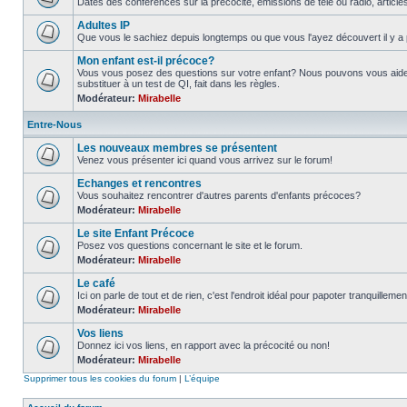
Dates des conférences sur la précocité, émissions de télé ou radio, article
Adultes IP
Que vous le sachiez depuis longtemps ou que vous l'ayez découvert il y a 
Mon enfant est-il précoce?
Vous vous posez des questions sur votre enfant? Nous pouvons vous aider
substituer à un test de QI, fait dans les règles.
Modérateur:
Mirabelle
Entre-Nous
Les nouveaux membres se présentent
Venez vous présenter ici quand vous arrivez sur le forum!
Echanges et rencontres
Vous souhaitez rencontrer d'autres parents d'enfants précoces?
Modérateur:
Mirabelle
Le site Enfant Précoce
Posez vos questions concernant le site et le forum.
Modérateur:
Mirabelle
Le café
Ici on parle de tout et de rien, c'est l'endroit idéal pour papoter tranquillemen
Modérateur:
Mirabelle
Vos liens
Donnez ici vos liens, en rapport avec la précocité ou non!
Modérateur:
Mirabelle
Supprimer tous les cookies du forum
|
L’équipe