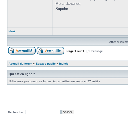
Merci d'avance,
Sapche
Haut
Afficher les m
Page
1
sur
1
[ 1 message ]
Accueil du forum
»
Espace public
»
Invités
Qui est en ligne ?
Utilisateurs parcourant ce forum : Aucun utilisateur inscrit et 27 invités
Rechercher: