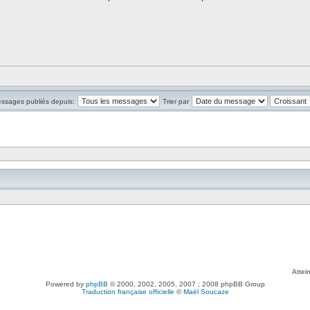
essages publiés depuis:
Trier par
Attei
Powered by
phpBB
© 2000, 2002, 2005, 2007 ; 2008 phpBB Group
Traduction française officielle
©
Maël Soucaze