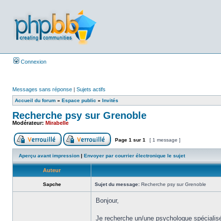
Connexion
Messages sans réponse
|
Sujets actifs
Accueil du forum
»
Espace public
»
Invités
Recherche psy sur Grenoble
Modérateur:
Mirabelle
Page
1
sur
1
[ 1 message ]
Aperçu avant impression
|
Envoyer par courrier électronique le sujet
Auteur
Sapche
Sujet du message:
Recherche psy sur Grenoble
Bonjour,
Je recherche un/une psychologue spécialisé