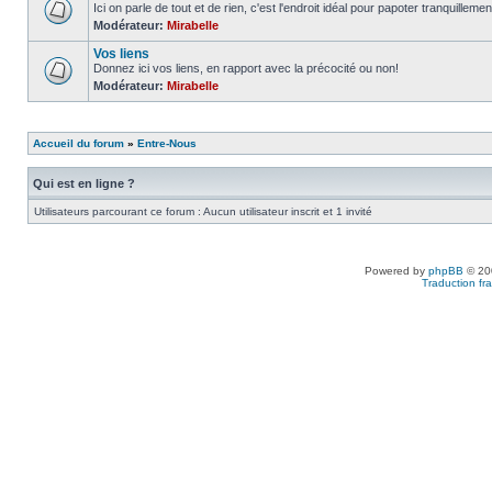
Ici on parle de tout et de rien, c'est l'endroit idéal pour papoter tranquillemen
Modérateur:
Mirabelle
Vos liens
Donnez ici vos liens, en rapport avec la précocité ou non!
Modérateur:
Mirabelle
Accueil du forum
»
Entre-Nous
Qui est en ligne ?
Utilisateurs parcourant ce forum : Aucun utilisateur inscrit et 1 invité
Powered by
phpBB
© 200
Traduction fra