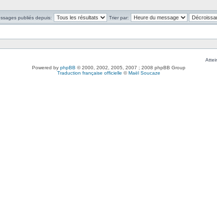
essages publiés depuis:
Trier par:
Attei
Powered by
phpBB
© 2000, 2002, 2005, 2007 ; 2008 phpBB Group
Traduction française officielle
©
Maël Soucaze