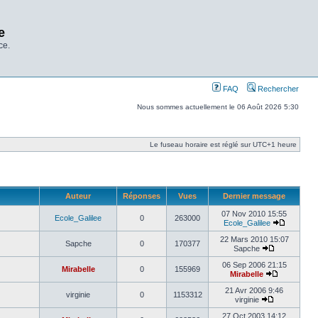
e
ce.
FAQ
Rechercher
Nous sommes actuellement le 06 Août 2026 5:30
Le fuseau horaire est réglé sur UTC+1 heure
Auteur
Réponses
Vues
Dernier message
07 Nov 2010 15:55
Ecole_Galilee
0
263000
Ecole_Galilee
22 Mars 2010 15:07
Sapche
0
170377
Sapche
06 Sep 2006 21:15
Mirabelle
0
155969
Mirabelle
21 Avr 2006 9:46
virginie
0
1153312
virginie
27 Oct 2003 14:12