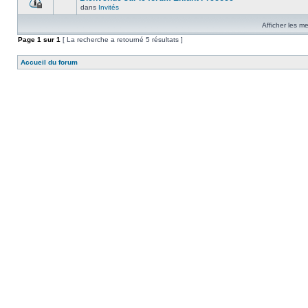
dans
Invités
Afficher les m
Page
1
sur
1
[ La recherche a retourné 5 résultats ]
Accueil du forum