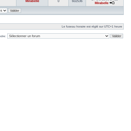
Mirabelle
0
602536
Mirabelle
Le fuseau horaire est réglé sur UTC+1 heure
ndre: