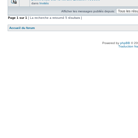
dans
Invités
Afficher les messages publiés depuis:
Page
1
sur
1
[ La recherche a retourné 5 résultats ]
Accueil du forum
Powered by
phpBB
© 200
Traduction fra