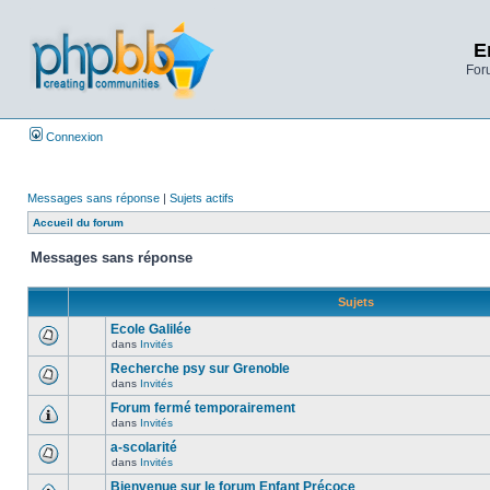
E
Foru
Connexion
Messages sans réponse
|
Sujets actifs
Accueil du forum
Messages sans réponse
Sujets
Ecole Galilée
dans
Invités
Recherche psy sur Grenoble
dans
Invités
Forum fermé temporairement
dans
Invités
a-scolarité
dans
Invités
Bienvenue sur le forum Enfant Précoce