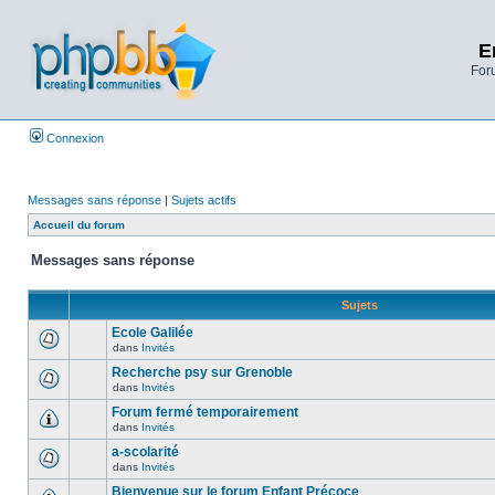
E
Foru
Connexion
Messages sans réponse
|
Sujets actifs
Accueil du forum
Messages sans réponse
Sujets
Ecole Galilée
dans
Invités
Recherche psy sur Grenoble
dans
Invités
Forum fermé temporairement
dans
Invités
a-scolarité
dans
Invités
Bienvenue sur le forum Enfant Précoce