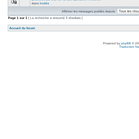
dans
Invités
Afficher les messages publiés depuis:
Page
1
sur
1
[ La recherche a retourné 5 résultats ]
Accueil du forum
Powered by
phpBB
© 200
Traduction fra