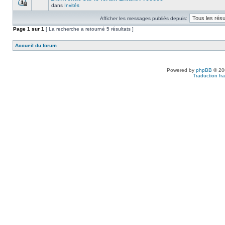
dans
Invités
Afficher les messages publiés depuis:
Page
1
sur
1
[ La recherche a retourné 5 résultats ]
Accueil du forum
Powered by
phpBB
© 200
Traduction fra