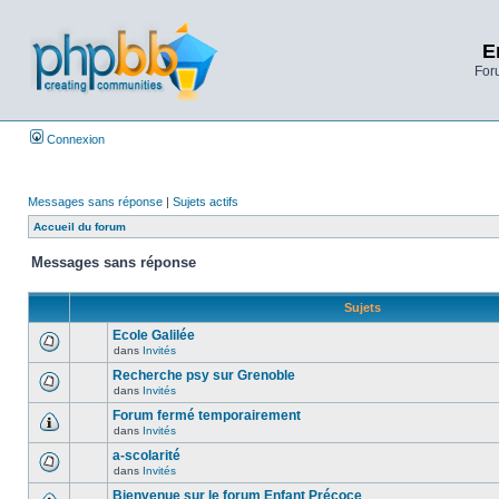
E
Foru
Connexion
Messages sans réponse
|
Sujets actifs
Accueil du forum
Messages sans réponse
Sujets
Ecole Galilée
dans
Invités
Recherche psy sur Grenoble
dans
Invités
Forum fermé temporairement
dans
Invités
a-scolarité
dans
Invités
Bienvenue sur le forum Enfant Précoce