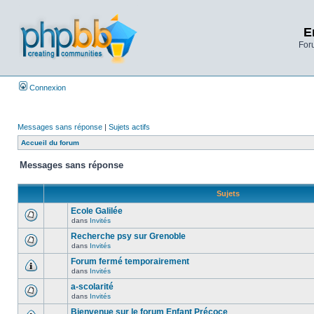
E
Foru
Connexion
Messages sans réponse
|
Sujets actifs
Accueil du forum
Messages sans réponse
Sujets
Ecole Galilée
dans
Invités
Recherche psy sur Grenoble
dans
Invités
Forum fermé temporairement
dans
Invités
a-scolarité
dans
Invités
Bienvenue sur le forum Enfant Précoce