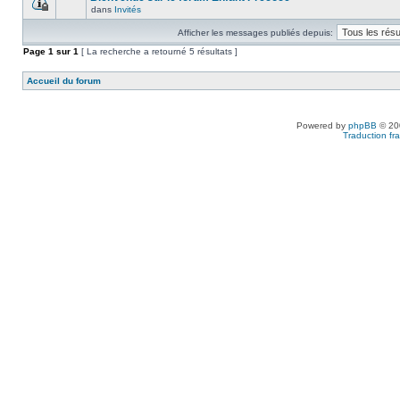
dans
Invités
Afficher les messages publiés depuis:
Page
1
sur
1
[ La recherche a retourné 5 résultats ]
Accueil du forum
Powered by
phpBB
© 200
Traduction fra