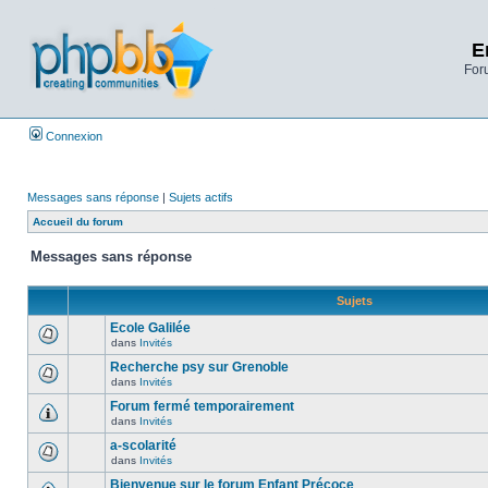
E
Foru
Connexion
Messages sans réponse
|
Sujets actifs
Accueil du forum
Messages sans réponse
Sujets
Ecole Galilée
dans
Invités
Recherche psy sur Grenoble
dans
Invités
Forum fermé temporairement
dans
Invités
a-scolarité
dans
Invités
Bienvenue sur le forum Enfant Précoce