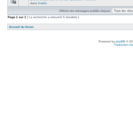
dans
Invités
Afficher les messages publiés depuis:
Page
1
sur
1
[ La recherche a retourné 5 résultats ]
Accueil du forum
Powered by
phpBB
© 200
Traduction fra