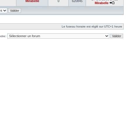
Mirabelle
0
620845
Mirabelle
Le fuseau horaire est réglé sur UTC+1 heure
ndre: