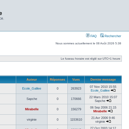
e
ce.
FAQ
Rechercher
Nous sommes actuellement le 08 Août 2026 5:38
Le fuseau horaire est réglé sur UTC+1 heure
Auteur
Réponses
Vues
Dernier message
07 Nov 2010 15:55
Ecole_Galilee
0
263923
Ecole_Galilee
22 Mars 2010 15:07
Sapche
0
170666
Sapche
06 Sep 2006 21:15
Mirabelle
0
156279
Mirabelle
21 Avr 2006 9:46
virginie
0
1153610
virginie
27 Oct 2003 14:12