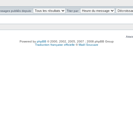
essages publiés depuis:
Trier par:
Attei
Powered by
phpBB
© 2000, 2002, 2005, 2007 ; 2008 phpBB Group
Traduction française officielle
©
Maël Soucaze