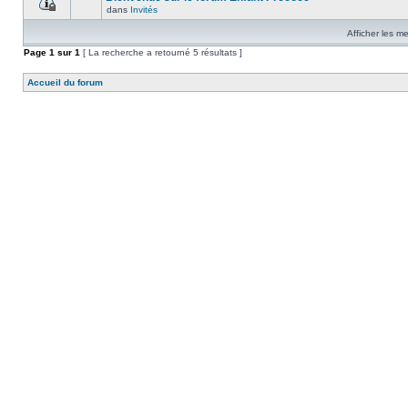
dans
Invités
Afficher les m
Page
1
sur
1
[ La recherche a retourné 5 résultats ]
Accueil du forum