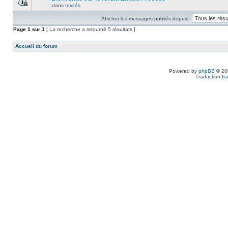
dans
Invités
Afficher les messages publiés depuis:
Page
1
sur
1
[ La recherche a retourné 5 résultats ]
Accueil du forum
Powered by
phpBB
© 200
Traduction fra