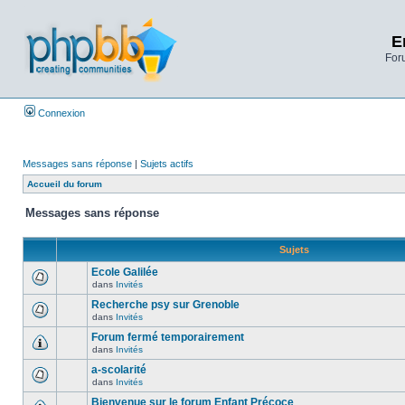
E
Foru
Connexion
Messages sans réponse
|
Sujets actifs
Accueil du forum
Messages sans réponse
Sujets
Ecole Galilée
dans
Invités
Recherche psy sur Grenoble
dans
Invités
Forum fermé temporairement
dans
Invités
a-scolarité
dans
Invités
Bienvenue sur le forum Enfant Précoce