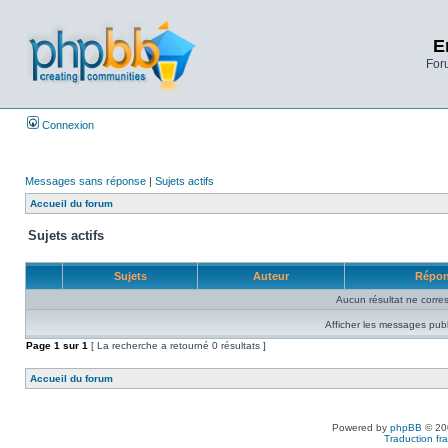
E
Foru
Connexion
Messages sans réponse
|
Sujets actifs
Accueil du forum
Sujets actifs
Sujets
Auteur
Répo
Aucun résultat ne corre
Afficher les messages publ
Page
1
sur
1
[ La recherche a retourné 0 résultats ]
Accueil du forum
Powered by
phpBB
© 200
Traduction fra