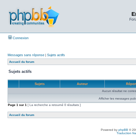
E
Foru
Connexion
Messages sans réponse
|
Sujets actifs
Accueil du forum
Sujets actifs
Sujets
Auteur
Répo
Aucun résultat ne corre
Afficher les messages publ
Page
1
sur
1
[ La recherche a retourné 0 résultats ]
Accueil du forum
Powered by
phpBB
© 200
Traduction fra