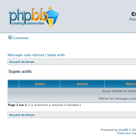
E
Foru
Connexion
Messages sans réponse
|
Sujets actifs
Accueil du forum
Sujets actifs
Sujets
Auteur
Répo
Aucun résultat ne corre
Afficher les messages publ
Page
1
sur
1
[ La recherche a retourné 0 résultats ]
Accueil du forum
Powered by
phpBB
© 200
Traduction fra