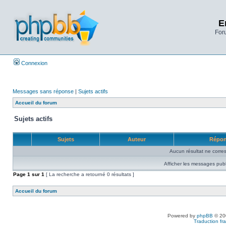
E
Foru
Connexion
Messages sans réponse
|
Sujets actifs
Accueil du forum
Sujets actifs
Sujets
Auteur
Répo
Aucun résultat ne corre
Afficher les messages publ
Page
1
sur
1
[ La recherche a retourné 0 résultats ]
Accueil du forum
Powered by
phpBB
© 200
Traduction fra