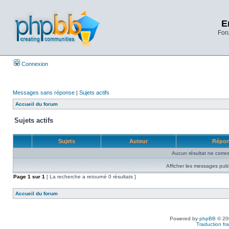
E
Foru
Connexion
Messages sans réponse
|
Sujets actifs
Accueil du forum
Sujets actifs
Sujets
Auteur
Répo
Aucun résultat ne corre
Afficher les messages publ
Page
1
sur
1
[ La recherche a retourné 0 résultats ]
Accueil du forum
Powered by
phpBB
© 200
Traduction fra