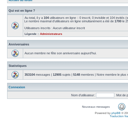
Accueil du forum
Qui est en ligne ?
Au total, il y a
104
utilisateurs en ligne :: 0 inscrit, 0 invisible et 104 invité
Le nombre maximal d’utilisateurs en ligne simultanément a été de
1700
le 2
Utilisateurs inscrits : Aucun utilisateur inscrit
Légende ::
Administrateurs
Anniversaires
Aucun membre ne fête son anniversaire aujourd’hui.
Statistiques
353104
messages |
12905
sujets |
5148
membres | Notre membre le plus 
Connexion
Nom d’utilisateur:
Mot de 
Nouveaux messages
Powered by
phpBB
© 200
Traduction fra