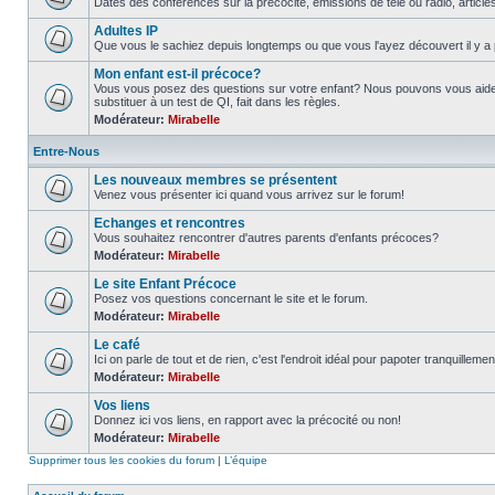
Dates des conférences sur la précocité, émissions de télé ou radio, article
Adultes IP
Que vous le sachiez depuis longtemps ou que vous l'ayez découvert il y a 
Mon enfant est-il précoce?
Vous vous posez des questions sur votre enfant? Nous pouvons vous aider
substituer à un test de QI, fait dans les règles.
Modérateur:
Mirabelle
Entre-Nous
Les nouveaux membres se présentent
Venez vous présenter ici quand vous arrivez sur le forum!
Echanges et rencontres
Vous souhaitez rencontrer d'autres parents d'enfants précoces?
Modérateur:
Mirabelle
Le site Enfant Précoce
Posez vos questions concernant le site et le forum.
Modérateur:
Mirabelle
Le café
Ici on parle de tout et de rien, c'est l'endroit idéal pour papoter tranquillemen
Modérateur:
Mirabelle
Vos liens
Donnez ici vos liens, en rapport avec la précocité ou non!
Modérateur:
Mirabelle
Supprimer tous les cookies du forum
|
L’équipe