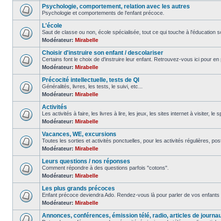
Psychologie, comportement, relation avec les autres
Psychologie et comportements de l'enfant précoce.
L'école
Saut de classe ou non, école spécialisée, tout ce qui touche à l'éducation sc
Modérateur:
Mirabelle
Choisir d'instruire son enfant / descolariser
Certains font le choix de d'instruire leur enfant. Retrouvez-vous ici pour en 
Modérateur:
Mirabelle
Précocité intellectuelle, tests de QI
Généralités, livres, les tests, le suivi, etc...
Modérateur:
Mirabelle
Activités
Les activités à faire, les livres à lire, les jeux, les sites internet à visiter, le
Modérateur:
Mirabelle
Vacances, WE, excursions
Toutes les sorties et activités ponctuelles, pour les activités régulières, pos
Modérateur:
Mirabelle
Leurs questions / nos réponses
Comment répondre à des questions parfois "cotons".
Modérateur:
Mirabelle
Les plus grands précoces
Enfant précoce deviendra Ado. Rendez-vous là pour parler de vos enfants 
Modérateur:
Mirabelle
Annonces, conférences, émission télé, radio, articles de journa