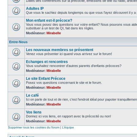
Dates des conférences sur la précocité, émissions de télé ou radio, article
Adultes IP
Que vous le sachiez depuis longtemps ou que vous l'ayez découvert il y a 
Mon enfant est-il précoce?
Vous vous posez des questions sur votre enfant? Nous pouvons vous aider
substituer à un test de QI, fait dans les règles.
Modérateur:
Mirabelle
Entre-Nous
Les nouveaux membres se présentent
Venez vous présenter ici quand vous arrivez sur le forum!
Echanges et rencontres
Vous souhaitez rencontrer d'autres parents d'enfants précoces?
Modérateur:
Mirabelle
Le site Enfant Précoce
Posez vos questions concernant le site et le forum.
Modérateur:
Mirabelle
Le café
Ici on parle de tout et de rien, c'est l'endroit idéal pour papoter tranquillemen
Modérateur:
Mirabelle
Vos liens
Donnez ici vos liens, en rapport avec la précocité ou non!
Modérateur:
Mirabelle
Supprimer tous les cookies du forum
|
L’équipe