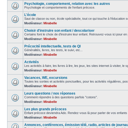
Psychologie, comportement, relation avec les autres
Psychologie et comportements de l'enfant précoce.
L'école
Saut de classe ou non, école spécialisée, tout ce qui touche à l'éducation sc
Modérateur:
Mirabelle
Choisir d'instruire son enfant / descolariser
Certains font le choix de d'instruire leur enfant. Retrouvez-vous ici pour en 
Modérateur:
Mirabelle
Précocité intellectuelle, tests de QI
Généralités, livres, les tests, le suivi, etc...
Modérateur:
Mirabelle
Activités
Les activités à faire, les livres à lire, les jeux, les sites internet à visiter, le
Modérateur:
Mirabelle
Vacances, WE, excursions
Toutes les sorties et activités ponctuelles, pour les activités régulières, pos
Modérateur:
Mirabelle
Leurs questions / nos réponses
Comment répondre à des questions parfois "cotons".
Modérateur:
Mirabelle
Les plus grands précoces
Enfant précoce deviendra Ado. Rendez-vous là pour parler de vos enfants 
Modérateur:
Mirabelle
Annonces, conférences, émission télé, radio, articles de journa