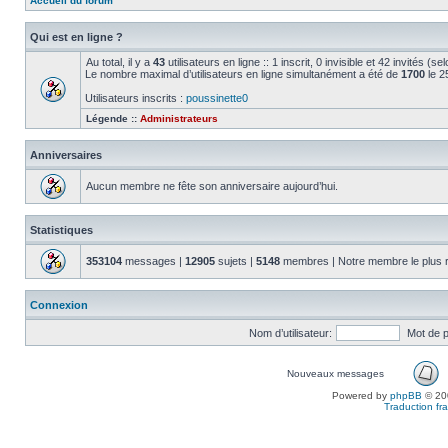
Accueil du forum
Qui est en ligne ?
Au total, il y a
43
utilisateurs en ligne :: 1 inscrit, 0 invisible et 42 invités (
Le nombre maximal d’utilisateurs en ligne simultanément a été de
1700
le 2
Utilisateurs inscrits :
poussinette0
Légende ::
Administrateurs
Anniversaires
Aucun membre ne fête son anniversaire aujourd’hui.
Statistiques
353104
messages |
12905
sujets |
5148
membres | Notre membre le plus 
Connexion
Nom d’utilisateur:
Mot de 
Nouveaux messages
Powered by
phpBB
© 200
Traduction fra