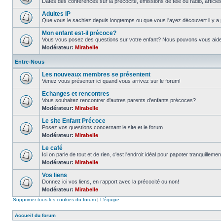
Dates des conférences sur la précocité, émissions de télé ou radio, article
Adultes IP
Que vous le sachiez depuis longtemps ou que vous l'ayez découvert il y a 
Mon enfant est-il précoce?
Vous vous posez des questions sur votre enfant? Nous pouvons vous aider à
Modérateur:
Mirabelle
Entre-Nous
Les nouveaux membres se présentent
Venez vous présenter ici quand vous arrivez sur le forum!
Echanges et rencontres
Vous souhaitez rencontrer d'autres parents d'enfants précoces?
Modérateur:
Mirabelle
Le site Enfant Précoce
Posez vos questions concernant le site et le forum.
Modérateur:
Mirabelle
Le café
Ici on parle de tout et de rien, c'est l'endroit idéal pour papoter tranquillemen
Modérateur:
Mirabelle
Vos liens
Donnez ici vos liens, en rapport avec la précocité ou non!
Modérateur:
Mirabelle
Supprimer tous les cookies du forum
|
L’équipe
Accueil du forum