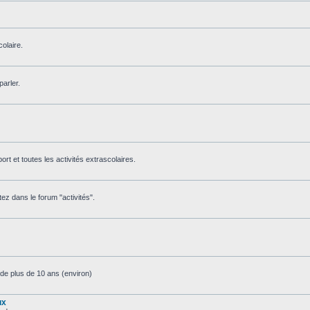
olaire.
parler.
 sport et toutes les activités extrascolaires.
tez dans le forum "activités".
de plus de 10 ans (environ)
ux