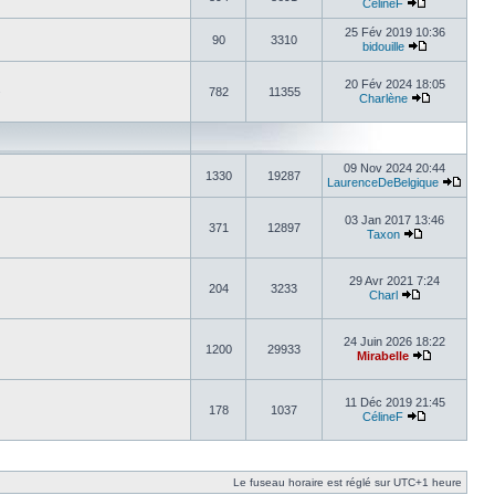
CélineF
25 Fév 2019 10:36
90
3310
bidouille
20 Fév 2024 18:05
.
782
11355
Charlène
09 Nov 2024 20:44
1330
19287
LaurenceDeBelgique
03 Jan 2017 13:46
371
12897
Taxon
29 Avr 2021 7:24
204
3233
Charl
24 Juin 2026 18:22
1200
29933
Mirabelle
11 Déc 2019 21:45
178
1037
CélineF
Le fuseau horaire est réglé sur UTC+1 heure