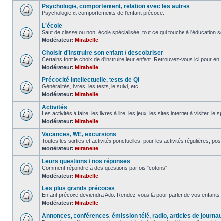
Psychologie, comportement, relation avec les autres
Psychologie et comportements de l'enfant précoce.
L'école
Saut de classe ou non, école spécialisée, tout ce qui touche à l'éducation sc
Modérateur:
Mirabelle
Choisir d'instruire son enfant / descolariser
Certains font le choix de d'instruire leur enfant. Retrouvez-vous ici pour en 
Modérateur:
Mirabelle
Précocité intellectuelle, tests de QI
Généralités, livres, les tests, le suivi, etc...
Modérateur:
Mirabelle
Activités
Les activités à faire, les livres à lire, les jeux, les sites internet à visiter, le
Modérateur:
Mirabelle
Vacances, WE, excursions
Toutes les sorties et activités ponctuelles, pour les activités régulières, pos
Modérateur:
Mirabelle
Leurs questions / nos réponses
Comment répondre à des questions parfois "cotons".
Modérateur:
Mirabelle
Les plus grands précoces
Enfant précoce deviendra Ado. Rendez-vous là pour parler de vos enfants 
Modérateur:
Mirabelle
Annonces, conférences, émission télé, radio, articles de journa