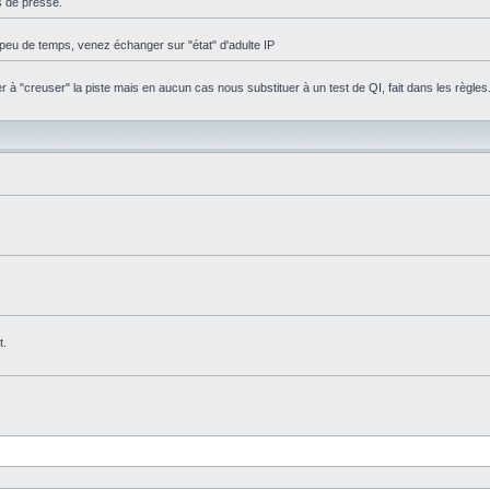
s de presse.
peu de temps, venez échanger sur "état" d'adulte IP
 "creuser" la piste mais en aucun cas nous substituer à un test de QI, fait dans les règles
t.