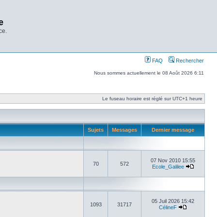
e
ce.
FAQ
Rechercher
Nous sommes actuellement le 08 Août 2026 6:11
Le fuseau horaire est réglé sur UTC+1 heure
Sujets
Messages
Dernier message
07 Nov 2010 15:55
70
572
Ecole_Galilee
05 Juil 2026 15:42
1093
31717
CélineF