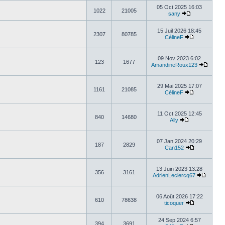
05 Oct 2025 16:03
1022
21005
sany
15 Juil 2026 18:45
2307
80785
CélineF
09 Nov 2023 6:02
123
1677
AmandineRoux123
29 Mai 2025 17:07
1161
21085
CélineF
11 Oct 2025 12:45
840
14680
Ally
07 Jan 2024 20:29
187
2829
Can152
13 Juin 2023 13:28
356
3161
AdrienLeclercq67
06 Août 2026 17:22
610
78638
ticoquer
24 Sep 2024 6:57
394
3691