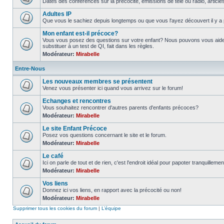
Dates des conférences sur la précocité, émissions de télé ou radio, article
Adultes IP
Que vous le sachiez depuis longtemps ou que vous l'ayez découvert il y a 
Mon enfant est-il précoce?
Vous vous posez des questions sur votre enfant? Nous pouvons vous aider
substituer à un test de QI, fait dans les règles.
Modérateur:
Mirabelle
Entre-Nous
Les nouveaux membres se présentent
Venez vous présenter ici quand vous arrivez sur le forum!
Echanges et rencontres
Vous souhaitez rencontrer d'autres parents d'enfants précoces?
Modérateur:
Mirabelle
Le site Enfant Précoce
Posez vos questions concernant le site et le forum.
Modérateur:
Mirabelle
Le café
Ici on parle de tout et de rien, c'est l'endroit idéal pour papoter tranquillemen
Modérateur:
Mirabelle
Vos liens
Donnez ici vos liens, en rapport avec la précocité ou non!
Modérateur:
Mirabelle
Supprimer tous les cookies du forum
|
L’équipe