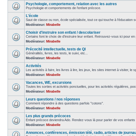
Psychologie, comportement, relation avec les autres
Psychologie et comportements de l'enfant précoce.
L'école
Saut de classe ou non, école spécialisée, tout ce qui touche à l'éducation sc
Modérateur:
Mirabelle
Choisir d'instruire son enfant / descolariser
Certains font le choix de d'instruire leur enfant. Retrouvez-vous ici pour en 
Modérateur:
Mirabelle
Précocité intellectuelle, tests de QI
Généralités, livres, les tests, le suivi, etc...
Modérateur:
Mirabelle
Activités
Les activités à faire, les livres à lire, les jeux, les sites internet à visiter, le
Modérateur:
Mirabelle
Vacances, WE, excursions
Toutes les sorties et activités ponctuelles, pour les activités régulières, pos
Modérateur:
Mirabelle
Leurs questions / nos réponses
Comment répondre à des questions parfois "cotons".
Modérateur:
Mirabelle
Les plus grands précoces
Enfant précoce deviendra Ado. Rendez-vous là pour parler de vos enfants 
Modérateur:
Mirabelle
Annonces, conférences, émission télé, radio, articles de journa