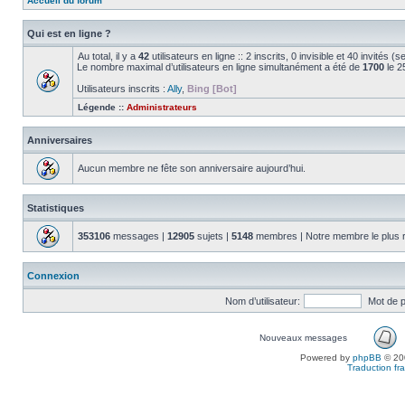
Accueil du forum
Qui est en ligne ?
Au total, il y a
42
utilisateurs en ligne :: 2 inscrits, 0 invisible et 40 invités 
Le nombre maximal d’utilisateurs en ligne simultanément a été de
1700
le 2
Utilisateurs inscrits :
Ally
,
Bing [Bot]
Légende ::
Administrateurs
Anniversaires
Aucun membre ne fête son anniversaire aujourd’hui.
Statistiques
353106
messages |
12905
sujets |
5148
membres | Notre membre le plus 
Connexion
Nom d’utilisateur:
Mot de 
Nouveaux messages
Powered by
phpBB
© 200
Traduction fra