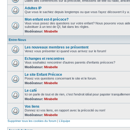
Dates des conférences sur la précocité, émissions de télé ou radio, article
Adultes IP
Que vous le sachiez depuis longtemps ou que vous l'ayez découvert il y a 
Mon enfant est-il précoce?
Vous vous posez des questions sur votre enfant? Nous pouvons vous aider
substituer à un test de QI, fait dans les règles.
Modérateur:
Mirabelle
Entre-Nous
Les nouveaux membres se présentent
Venez vous présenter ici quand vous arrivez sur le forum!
Echanges et rencontres
Vous souhaitez rencontrer d'autres parents d'enfants précoces?
Modérateur:
Mirabelle
Le site Enfant Précoce
Posez vos questions concernant le site et le forum.
Modérateur:
Mirabelle
Le café
Ici on parle de tout et de rien, c'est l'endroit idéal pour papoter tranquillemen
Modérateur:
Mirabelle
Vos liens
Donnez ici vos liens, en rapport avec la précocité ou non!
Modérateur:
Mirabelle
Supprimer tous les cookies du forum
|
L’équipe