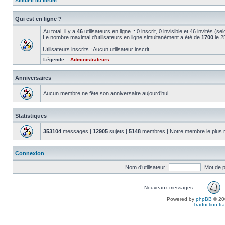
Accueil du forum
Qui est en ligne ?
Au total, il y a
46
utilisateurs en ligne :: 0 inscrit, 0 invisible et 46 invités (
Le nombre maximal d’utilisateurs en ligne simultanément a été de
1700
le 2
Utilisateurs inscrits : Aucun utilisateur inscrit
Légende ::
Administrateurs
Anniversaires
Aucun membre ne fête son anniversaire aujourd’hui.
Statistiques
353104
messages |
12905
sujets |
5148
membres | Notre membre le plus 
Connexion
Nom d’utilisateur:
Mot de 
Nouveaux messages
Powered by
phpBB
© 200
Traduction fra