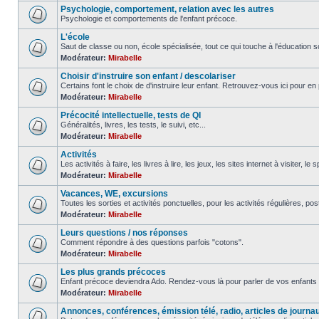
Psychologie, comportement, relation avec les autres
Psychologie et comportements de l'enfant précoce.
L'école
Saut de classe ou non, école spécialisée, tout ce qui touche à l'éducation sc
Modérateur:
Mirabelle
Choisir d'instruire son enfant / descolariser
Certains font le choix de d'instruire leur enfant. Retrouvez-vous ici pour en 
Modérateur:
Mirabelle
Précocité intellectuelle, tests de QI
Généralités, livres, les tests, le suivi, etc...
Modérateur:
Mirabelle
Activités
Les activités à faire, les livres à lire, les jeux, les sites internet à visiter, le
Modérateur:
Mirabelle
Vacances, WE, excursions
Toutes les sorties et activités ponctuelles, pour les activités régulières, pos
Modérateur:
Mirabelle
Leurs questions / nos réponses
Comment répondre à des questions parfois "cotons".
Modérateur:
Mirabelle
Les plus grands précoces
Enfant précoce deviendra Ado. Rendez-vous là pour parler de vos enfants 
Modérateur:
Mirabelle
Annonces, conférences, émission télé, radio, articles de journa