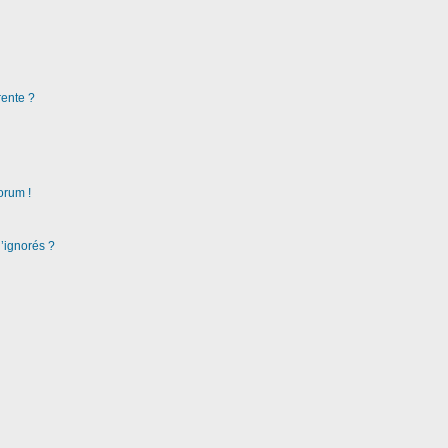
rente ?
orum !
d’ignorés ?