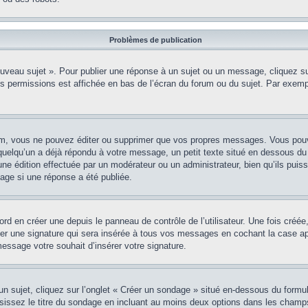
Problèmes de publication
uveau sujet ». Pour publier une réponse à un sujet ou un message, cliquez sur
s permissions est affichée en bas de l’écran du forum ou du sujet. Par exem
m, vous ne pouvez éditer ou supprimer que vos propres messages. Vous pouve
i quelqu’un a déjà répondu à votre message, un petit texte situé en dessous d
t d’une édition effectuée par un modérateur ou un administrateur, bien qu’ils puis
age si une réponse a été publiée.
rd en créer une depuis le panneau de contrôle de l’utilisateur. Une fois cré
ter une signature qui sera insérée à tous vos messages en cochant la case app
message votre souhait d’insérer votre signature.
sujet, cliquez sur l’onglet « Créer un sondage » situé en-dessous du formulair
issez le titre du sondage en incluant au moins deux options dans les champs