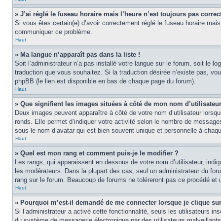
» J’ai réglé le fuseau horaire mais l’heure n’est toujours pas correct
Si vous êtes certain(e) d’avoir correctement réglé le fuseau horaire mais 
communiquer ce problème.
Haut
» Ma langue n’apparaît pas dans la liste !
Soit l’administrateur n’a pas installé votre langue sur le forum, soit le 
traduction que vous souhaitez. Si la traduction désirée n’existe pas, vou
phpBB (le lien est disponible en bas de chaque page du forum).
Haut
» Que signifient les images situées à côté de mon nom d’utilisateu
Deux images peuvent apparaître à côté de votre nom d’utilisateur lorsqu
ronds. Elle permet d’indiquer votre activité selon le nombre de messages
sous le nom d’avatar qui est bien souvent unique et personnelle à chaque
Haut
» Quel est mon rang et comment puis-je le modifier ?
Les rangs, qui apparaissent en dessous de votre nom d’utilisateur, indiq
les modérateurs. Dans la plupart des cas, seul un administrateur du fo
rang sur le forum. Beaucoup de forums ne toléreront pas ce procédé et
Haut
» Pourquoi m’est-il demandé de me connecter lorsque je clique sur l
Si l’administrateur a activé cette fonctionnalité, seuls les utilisateurs
du système de messagerie électronique par des utilisateurs malveillants