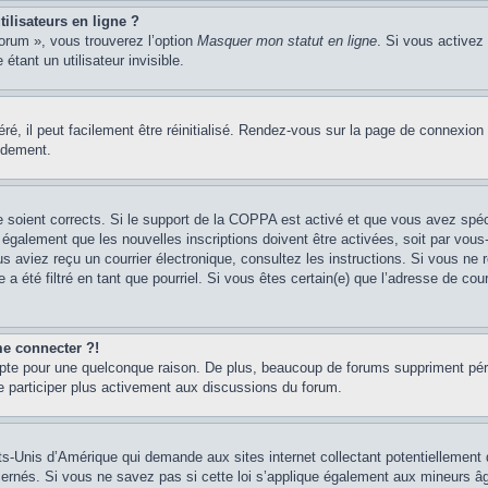
ilisateurs en ligne ?
forum », vous trouverez l’option
Masquer mon statut en ligne
. Si vous activez
ant un utilisateur invisible.
é, il peut facilement être réinitialisé. Rendez-vous sur la page de connexion
idement.
se soient corrects. Si le support de la COPPA est activé et que vous avez spé
 également que les nouvelles inscriptions doivent être activées, soit par vou
vous aviez reçu un courrier électronique, consultez les instructions. Si vous n
 a été filtré en tant que pourriel. Si vous êtes certain(e) que l’adresse de co
me connecter ?!
pte pour une quelconque raison. De plus, beaucoup de forums suppriment périodi
e participer plus activement aux discussions du forum.
ts-Unis d’Amérique qui demande aux sites internet collectant potentiellement
rnés. Si vous ne savez pas si cette loi s’applique également aux mineurs âg