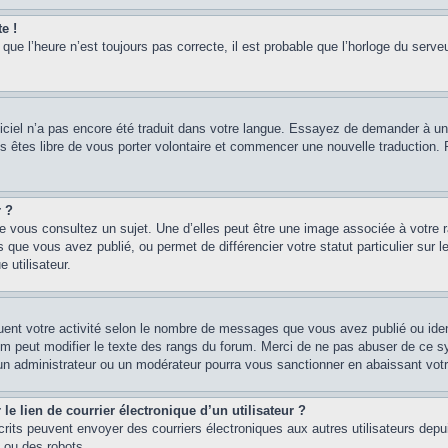
e !
que l’heure n’est toujours pas correcte, il est probable que l’horloge du serveu
logiciel n’a pas encore été traduit dans votre langue. Essayez de demander à un a
s êtes libre de vous porter volontaire et commencer une nouvelle traduction. Po
r ?
e vous consultez un sujet. Une d’elles peut être une image associée à votre 
 que vous avez publié, ou permet de différencier votre statut particulier sur
 utilisateur.
uent votre activité selon le nombre de messages que vous avez publié ou ident
rum peut modifier le texte des rangs du forum. Merci de ne pas abuser de ce 
 un administrateur ou un modérateur pourra vous sanctionner en abaissant v
e lien de courrier électronique d’un utilisateur ?
 inscrits peuvent envoyer des courriers électroniques aux autres utilisateurs de
 ou des robots.